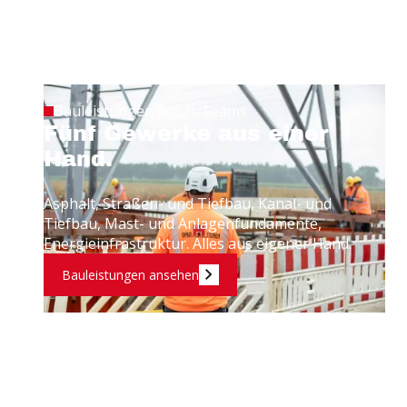
Bauleistungen des H-Teams
Fünf Gewerke aus einer
Hand.
Asphalt, Straßen- und Tiefbau, Kanal- und
Tiefbau, Mast- und Anlagenfundamente,
Energieinfrastruktur. Alles aus eigener Hand.
Bauleistungen ansehen