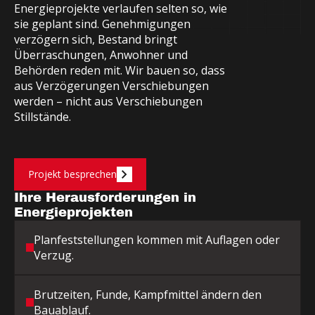
E
n
e
r
g
i
e
p
r
o
j
e
k
t
e
v
e
r
l
a
u
f
e
n
s
e
l
t
e
n
s
o
,
w
i
e
s
i
e
g
e
p
l
a
n
t
s
i
n
d
.
G
e
n
e
h
m
i
g
u
n
g
e
n
v
e
r
z
ö
g
e
r
n
s
i
c
h
,
B
e
s
t
a
n
d
b
r
i
n
g
t
Ü
b
e
r
r
a
s
c
h
u
n
g
e
n
,
A
n
w
o
h
n
e
r
u
n
d
B
e
h
ö
r
d
e
n
r
e
d
e
n
m
i
t
.
W
i
r
b
a
u
e
n
s
o
,
d
a
s
s
a
u
s
V
e
r
z
ö
g
e
r
u
n
g
e
n
V
e
r
s
c
h
i
e
b
u
n
g
e
n
w
e
r
d
e
n
–
n
i
c
h
t
a
u
s
V
e
r
s
c
h
i
e
b
u
n
g
e
n
S
t
i
l
l
s
t
ä
n
d
e
.
Projekt besprechen
Ihre Herausforderungen in
Energieprojekten
Planfeststellungen kommen mit Auflagen oder
Verzug.
Brutzeiten, Funde, Kampfmittel ändern den
Bauablauf.