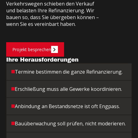
V
e
r
k
e
h
r
s
w
e
g
e
n
s
c
h
i
e
b
e
n
d
e
n
V
e
r
k
a
u
f
u
n
d
b
e
l
a
s
t
e
n
I
h
r
e
R
e
f
i
n
a
n
z
i
e
r
u
n
g
.
W
i
r
b
a
u
e
n
s
o
,
d
a
s
s
S
i
e
ü
b
e
r
g
e
b
e
n
k
ö
n
n
e
n
–
w
e
n
n
S
i
e
e
s
v
e
r
e
i
n
b
a
r
t
h
a
b
e
n
.
Projekt besprechen
Ihre Herausforderungen
Termine bestimmen die ganze Refinanzierung.
Erschließung muss alle Gewerke koordinieren.
Anbindung an Bestandsnetze ist oft Engpass.
Bauüberwachung soll prüfen, nicht moderieren.