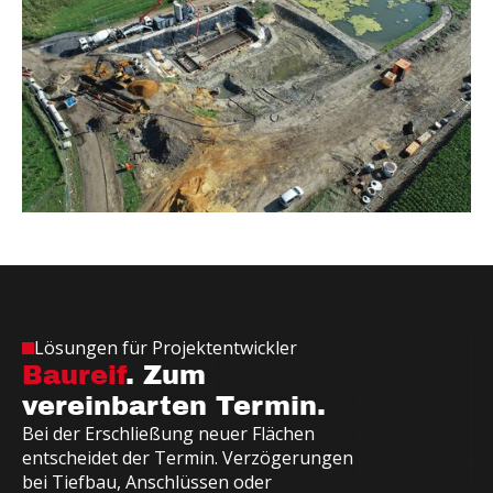
Lösungen für Projektentwickler
Baureif
. Zum
vereinbarten Termin.
B
e
i
d
e
r
E
r
s
c
h
l
i
e
ß
u
n
g
n
e
u
e
r
F
l
ä
c
h
e
n
e
n
t
s
c
h
e
i
d
e
t
d
e
r
T
e
r
m
i
n
.
V
e
r
z
ö
g
e
r
u
n
g
e
n
b
e
i
T
i
e
f
b
a
u
,
A
n
s
c
h
l
ü
s
s
e
n
o
d
e
r